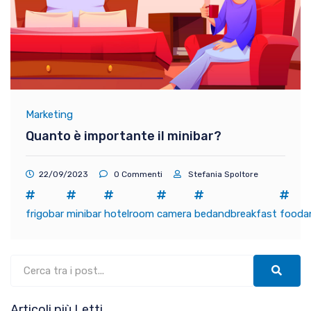
Marketing
Quanto è importante il minibar?
22/09/2023
0 Commenti
Stefania Spoltore
frigobar
minibar
hotelroom
camera
bedandbreakfast
fooda
Articoli più Letti