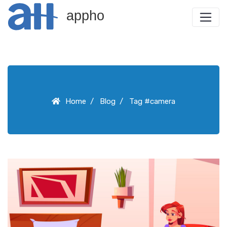
appho
Home
Blog
Tag #camera